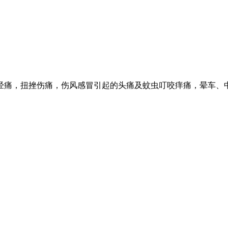
经痛，扭挫伤痛，伤风感冒引起的头痛及蚊虫叮咬痒痛，晕车、