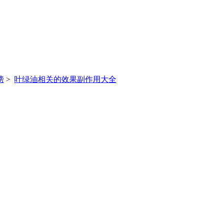
榜
>
叶绿油相关的效果副作用大全