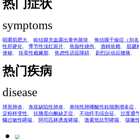
热门症状
symptoms
咀嚼肌肥大
、
睑结膜充血露出黄色脓块
、
角结膜干燥症（别名
性肝硬化
、
季节性浅红斑片
、
焦痂性烧伤
、
酒精依赖
、
肌腱
便秘
、
痉挛性截瘫期
、
焦虑性适应障碍
、
剧烈运动后腰痛
、
热门疾病
disease
球形肺炎
、
免疫缺陷性肺炎
、
单纯性肺嗜酸性粒细胞增多症
淀粉样变性
、
抗胰蛋白酶缺乏症
、
不动纤毛综合征
、
过度通
螨过敏性哮喘
、
阿司匹林诱发哮喘
、
激素抵抗型哮喘
、
咳嗽