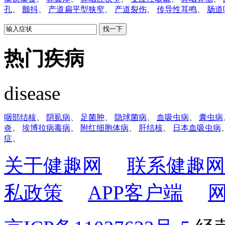
孔
、
颤抖
、
产道扁平型狭窄
、
产道裂伤
、
传导性耳鸣
、
肠道
热门疾病
disease
咽部结核
、
阴虱病
、
足菌肿
、
隐球菌病
、
血吸虫病
、
囊虫病
炎
、
埃博拉病毒病
、
附红细胞体病
、
肝结核
、
日本血吸虫病
症
、
关于健趣网
联系健趣网
私政策
APP客户端