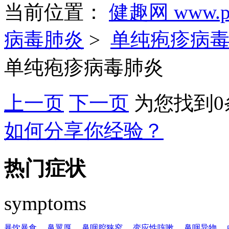
当前位置：
健趣网 www.pa
病毒肺炎
>
单纯疱疹病
单纯疱疹病毒肺炎
上一页
下一页
为您找到0
如何分享你经验？
热门症状
symptoms
暴饮暴食
、
鼻翼厚
、
鼻咽腔狭窄
、
变应性咳嗽
、
鼻咽异物
、