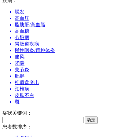
疾病：
脱发
高血压
脂肪肝/高血脂
高血糖
心脏病
胃肠道疾病
慢性咽炎/扁桃体炎
痛风
哮喘
关节炎
肥胖
椎肩盘突出
颈椎病
皮肤不白
斑
症状关键词：
患者数排序：