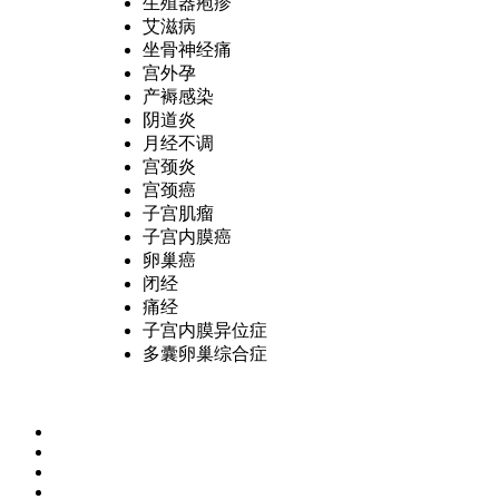
生殖器疱疹
艾滋病
坐骨神经痛
宫外孕
产褥感染
阴道炎
月经不调
宫颈炎
宫颈癌
子宫肌瘤
子宫内膜癌
卵巢癌
闭经
痛经
子宫内膜异位症
多囊卵巢综合症