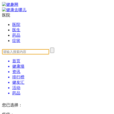
医院
医院
医生
药品
症状
首页
健康墙
资讯
排行榜
健友汇
活动
药品
您已选择：