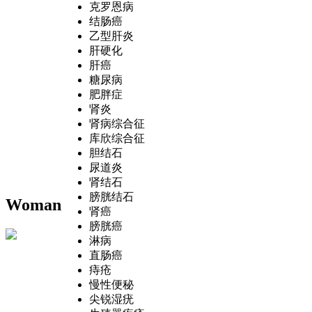
克罗恩病
结肠癌
乙型肝炎
肝硬化
肝癌
糖尿病
肥胖症
肾炎
肾病综合征
库欣综合征
胆结石
尿道炎
肾结石
膀胱结石
Woman
肾癌
膀胱癌
淋病
直肠癌
痔疮
慢性便秘
尖锐湿疣