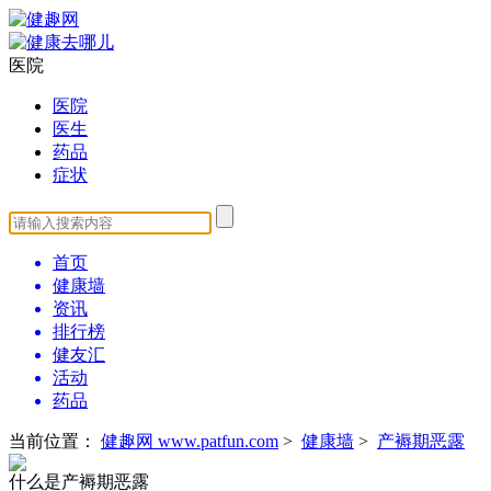
医院
医院
医生
药品
症状
首页
健康墙
资讯
排行榜
健友汇
活动
药品
当前位置：
健趣网 www.patfun.com
>
健康墙
>
产褥期恶露
什么是产褥期恶露