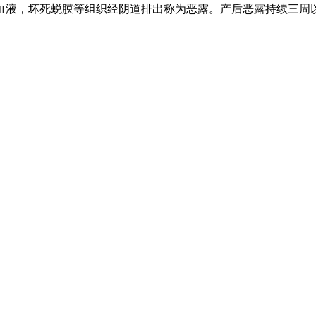
血液，坏死蜕膜等组织经阴道排出称为恶露。产后恶露持续三周