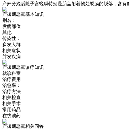
产妇分娩后随子宫蜕膜特别是胎盘附着物处蜕膜的脱落，含有
产褥期恶露基本知识
别名：
发病部位：
其他
传染性：
多发人群：
相关症状：
并发疾病：
产褥期恶露诊疗知识
就诊科室：
治疗费用：
治愈率：
治疗方法：
相关检查：
相关手术：
常用药品：
在线购药：
产褥期恶露相关问答