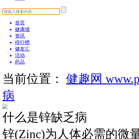
首页
健康墙
资讯
排行榜
健友汇
活动
药品
当前位置：
健趣网 www.pa
病
什么是锌缺乏病
锌(Zinc)为人体必需