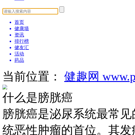
首页
健康墙
资讯
排行榜
健友汇
活动
药品
当前位置：
健趣网 www.pa
什么是膀胱癌
膀胱癌是泌尿系统最常见
统恶性肿瘤的首位。其发