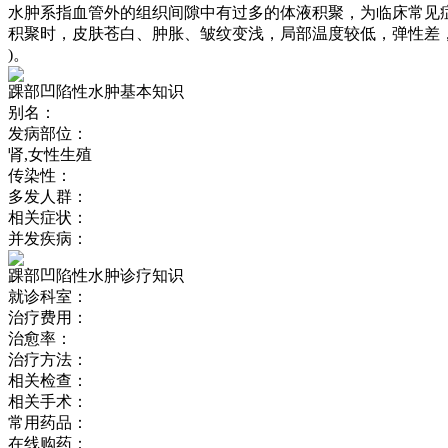
水肿系指血管外的组织间隙中有过多的体液积聚，为临床常见
积聚时，皮肤苍白、肿胀、皱纹变浅，局部温度较低，弹性差，用手指按压局
)。
踝部凹陷性水肿基本知识
别名：
发病部位：
肾,女性生殖
传染性：
多发人群：
相关症状：
并发疾病：
踝部凹陷性水肿诊疗知识
就诊科室：
治疗费用：
治愈率：
治疗方法：
相关检查：
相关手术：
常用药品：
在线购药：