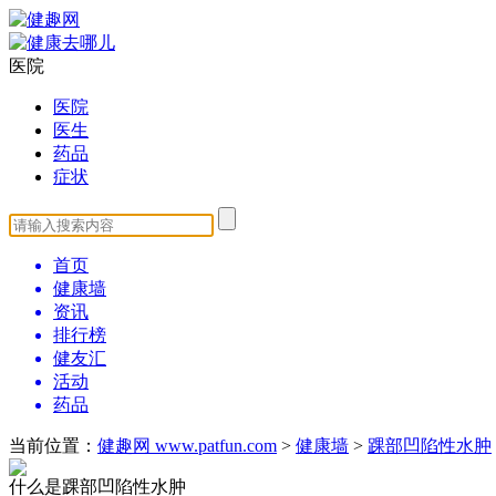
医院
医院
医生
药品
症状
首页
健康墙
资讯
排行榜
健友汇
活动
药品
当前位置：
健趣网 www.patfun.com
>
健康墙
>
踝部凹陷性水肿
什么是踝部凹陷性水肿