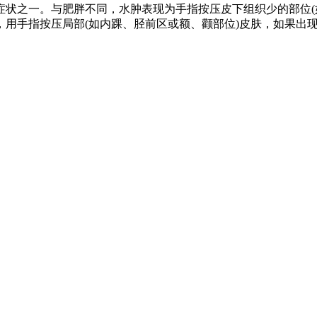
症状之一。与肥胖不同，水肿表现为手指按压皮下组织少的部位(
部(如内踝、胫前区或额、颧部位)皮肤，如果出现凹陷，称为凹陷性水肿(