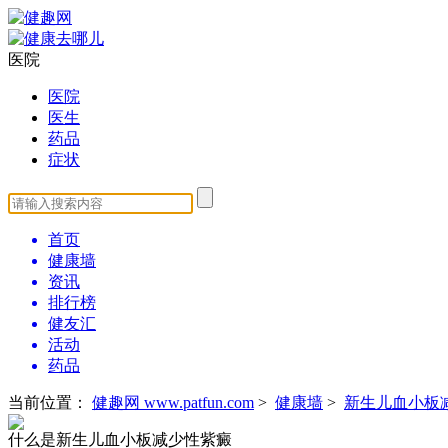
医院
医院
医生
药品
症状
首页
健康墙
资讯
排行榜
健友汇
活动
药品
当前位置：
健趣网 www.patfun.com
>
健康墙
>
新生儿血小板
什么是新生儿血小板减少性紫癜