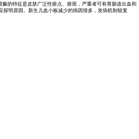
紫癜的特征是皮肤广泛性瘀点、瘀斑，严重者可有胃肠道出血和
便属不正常，应探明原因。新生儿血小板减少的病因很多，发病机制较复