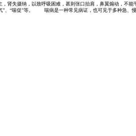
主，肾失摄纳，以致呼吸困难，甚则张口抬肩，鼻翼煽动，不能
、“逆气”、“喘促”等。 喘病是一种常见病证，也可见于多种急