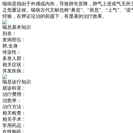
喘病是指由于外感或内伤，导致肺失宣降，肺气上逆或气无所
之危重证候。喘病古代文献也称“鼻息”、“肩息”、“上气”
经验，在辨证论治的前题下，有显著的治疗效果。
喘息基本知识
别名：
发病部位：
肺,全身
传染性：
多发人群：
相关症状：
并发疾病：
喘息诊疗知识
就诊科室：
治疗费用：
治愈率：
治疗方法：
相关检查：
相关手术：
常用药品：
在线购药：