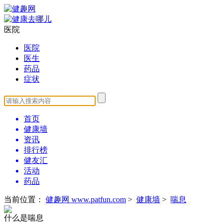
医院
医院
医生
药品
症状
首页
健康墙
资讯
排行榜
健友汇
活动
药品
当前位置：
健趣网 www.patfun.com
>
健康墙
>
喘息
什么是喘息