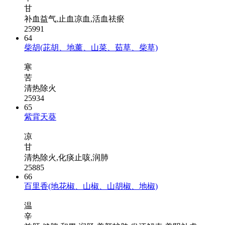
甘
补血益气,止血凉血,活血祛瘀
25991
64
柴胡(茈胡、地薰、山菜、茹草、柴草)
寒
苦
清热除火
25934
65
紫背天葵
凉
甘
清热除火,化痰止咳,润肺
25885
66
百里香(地花椒、山椒、山胡椒、地椒)
温
辛