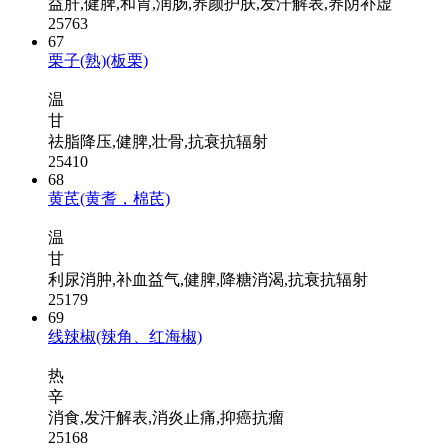
益肝,健脾,和胃,润肠,养颜护肤,发汗解表,养阴补虚
25763
67
栗子(熟)(板栗)
温
甘
祛脂降压,健脾,壮骨,抗衰抗辐射
25410
68
黄芪(黄耆，棉芪)
温
甘
利尿消肿,补血益气,健脾,降糖消渴,抗衰抗辐射
25179
69
线辣椒(辣角、红海椒)
热
辛
消食,发汗解表,消炎止痛,抑癌抗瘤
25168