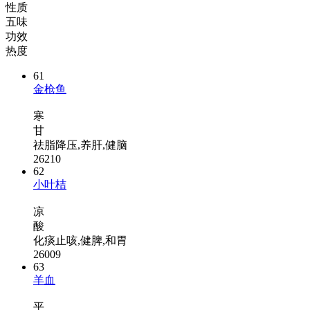
性质
五味
功效
热度
61
金枪鱼
寒
甘
祛脂降压,养肝,健脑
26210
62
小叶桔
凉
酸
化痰止咳,健脾,和胃
26009
63
羊血
平