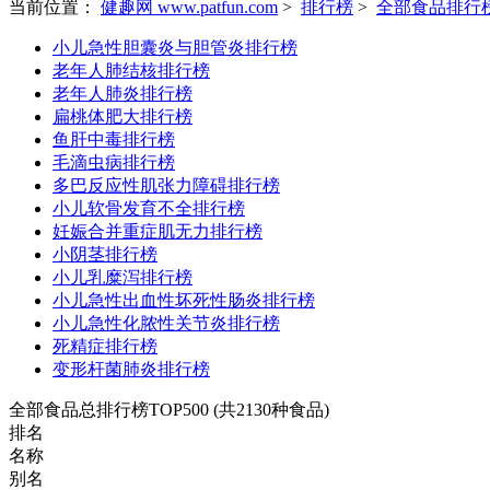
当前位置：
健趣网 www.patfun.com
>
排行榜
>
全部食品排行
小儿急性胆囊炎与胆管炎排行榜
老年人肺结核排行榜
老年人肺炎排行榜
扁桃体肥大排行榜
鱼肝中毒排行榜
毛滴虫病排行榜
多巴反应性肌张力障碍排行榜
小儿软骨发育不全排行榜
妊娠合并重症肌无力排行榜
小阴茎排行榜
小儿乳糜泻排行榜
小儿急性出血性坏死性肠炎排行榜
小儿急性化脓性关节炎排行榜
死精症排行榜
变形杆菌肺炎排行榜
全部食品总排行榜TOP500
(共2130种食品)
排名
名称
别名