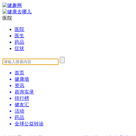
医院
医院
医生
药品
症状
首页
健康墙
资讯
咨询实录
排行榜
健友汇
活动
药品
全球公益转诊