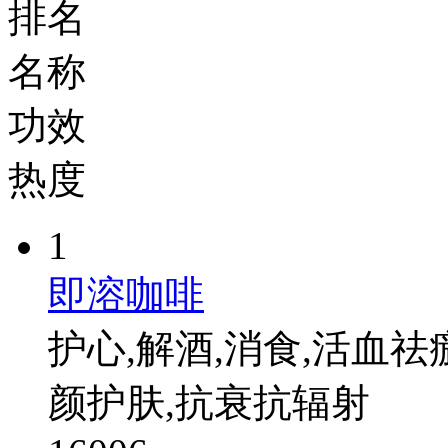
排名
名称
功效
热度
1
即溶咖啡
护心,解酒,消食,活血祛
颜护肤,抗衰抗辐射