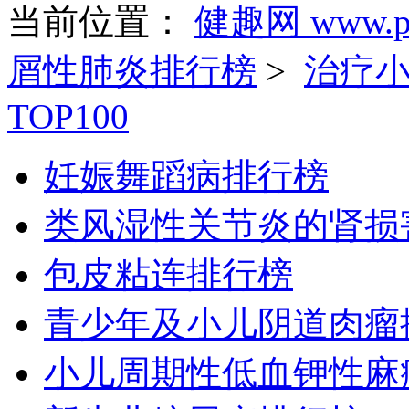
当前位置：
健趣网 www.pa
屑性肺炎排行榜
>
治疗
TOP100
妊娠舞蹈病排行榜
类风湿性关节炎的肾损
包皮粘连排行榜
青少年及小儿阴道肉瘤
小儿周期性低血钾性麻