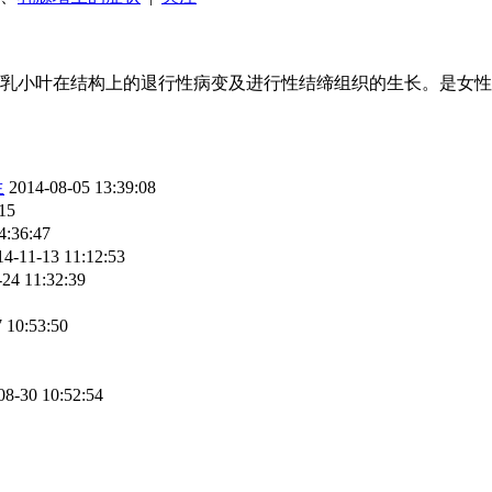
乳小叶在结构上的退行性病变及进行性结缔组织的生长。是女性
生
2014-08-05 13:39:08
15
4:36:47
14-11-13 11:12:53
-24 11:32:39
 10:53:50
08-30 10:52:54