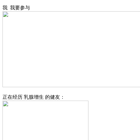
我
我要参与
正在经历 乳腺增生 的健友：