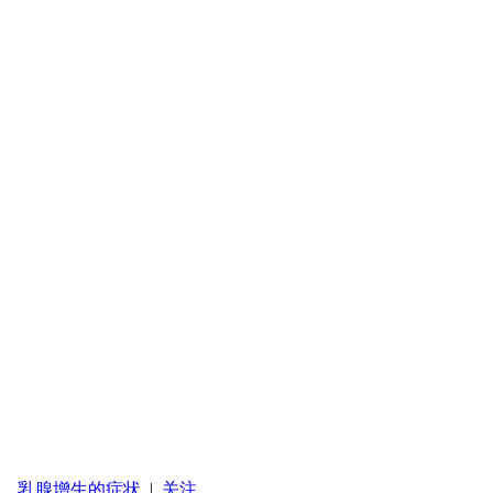
、
乳腺增生的症状
|
关注