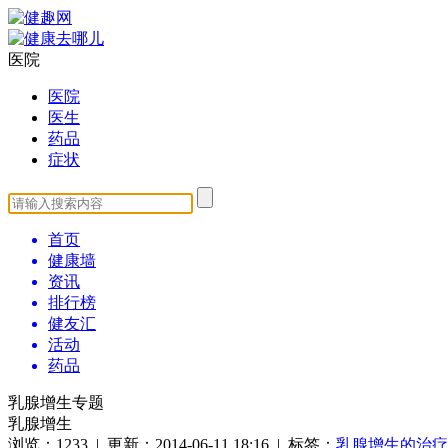
医院
医院
医生
药品
症状
首页
健康墙
资讯
排行榜
健友汇
活动
药品
乳腺增生专题
乳腺增生
浏览：1233 | 更新：2014-06-11 18:16 | 标签：
乳腺增生的治疗