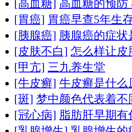
[高血糖]
高血糖的预防
[胃癌]
胃癌早查5年生存
[胰腺癌]
胰腺癌的症状
[皮肤不白]
怎么样让皮
[甲亢]
三九养生堂
[牛皮癣]
牛皮癣是什么
[斑]
梦中颜色代表着不
[冠心病]
脂肪肝早期有
[乳腺增生]
乳腺增生的