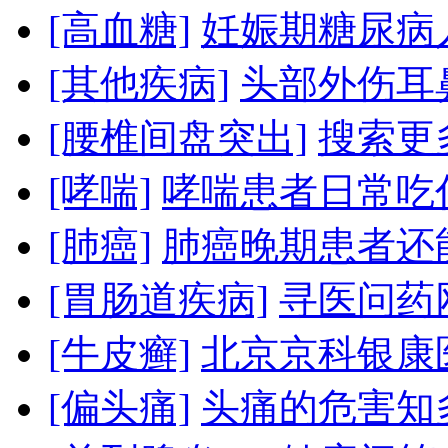
[高血糖]
妊娠期糖尿病
[其他疾病]
头部外伤耳
[腰椎间盘突出]
搜索更
[哮喘]
哮喘患者日常吃
[肺癌]
肺癌晚期患者还
[胃肠道疾病]
寻医问药
[牛皮癣]
北京京科银康
[偏头痛]
头痛的危害知