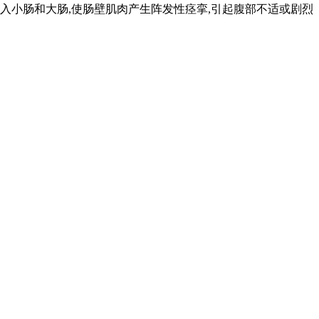
而进入小肠和大肠,使肠壁肌肉产生阵发性痉挛,引起腹部不适或剧烈