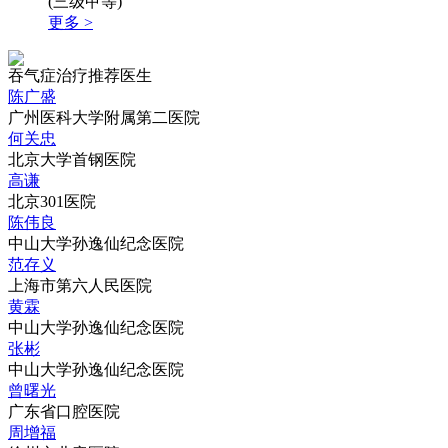
(三级甲等)
更多 >
吞气症治疗推荐医生
陈广盛
广州医科大学附属第二医院
何关忠
北京大学首钢医院
高谦
北京301医院
陈伟良
中山大学孙逸仙纪念医院
范存义
上海市第六人民医院
黄霖
中山大学孙逸仙纪念医院
张彬
中山大学孙逸仙纪念医院
曾曙光
广东省口腔医院
周增福