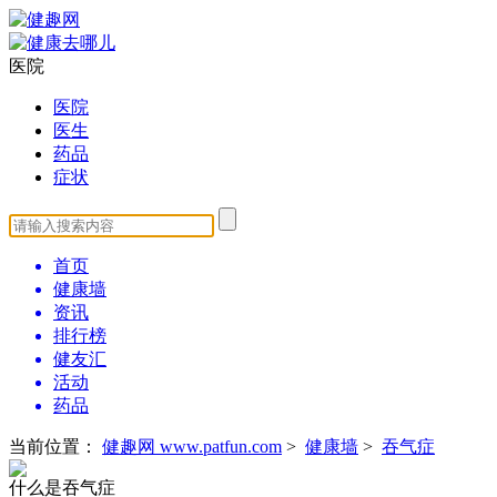
医院
医院
医生
药品
症状
首页
健康墙
资讯
排行榜
健友汇
活动
药品
当前位置：
健趣网 www.patfun.com
>
健康墙
>
吞气症
什么是吞气症