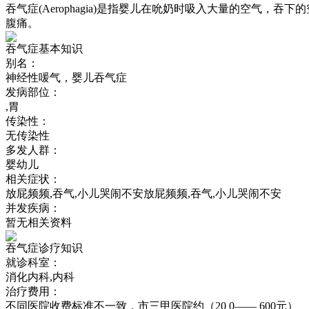
吞气症(Aerophagia)是指婴儿在吮奶时吸入大量的空气
腹痛。
吞气症基本知识
别名：
神经性喛气，婴儿吞气症
发病部位：
,胃
传染性：
无传染性
多发人群：
婴幼儿
相关症状：
放屁频频,吞气,小儿哭闹不安放屁频频,吞气,小儿哭闹不安
并发疾病：
暂无相关资料
吞气症诊疗知识
就诊科室：
消化内科,内科
治疗费用：
不同医院收费标准不一致，市三甲医院约（20 0—— 600元）