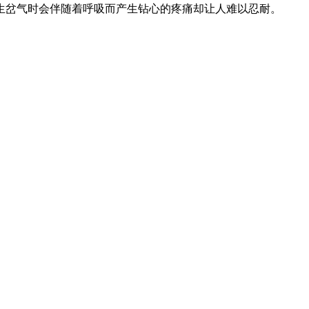
生岔气时会伴随着呼吸而产生钻心的疼痛却让人难以忍耐。