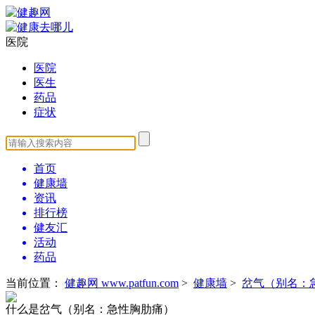
医院
医院
医生
药品
症状
首页
健康墙
资讯
排行榜
健友汇
活动
药品
当前位置：
健趣网 www.patfun.com
>
健康墙
>
岔气（别名：
什么是岔气（别名：急性胸肋痛）