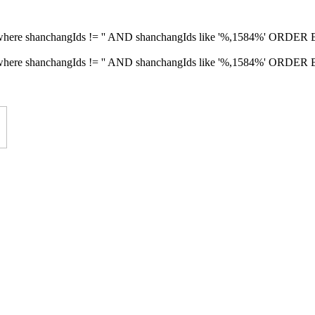
fo where shanchangIds != '' AND shanchangIds like '%,1584%' ORDE
nfo where shanchangIds != '' AND shanchangIds like '%,1584%' ORDE