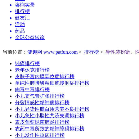
咨询实录
排行榜
健友汇
活动
药品
全球公益转诊
当前位置：
健趣网 www.patfun.com
>
排行榜
>
异性装扮癖、
钝痛排行榜
老年休克排行榜
皮肤子宫内膜异位症排行榜
单纯性肺嗜酸粒细胞浸润症排行榜
肉毒中毒排行榜
小儿支气管扩张排行榜
分裂情感性精神病排行榜
小儿异染性脑白质营养不良排行榜
小儿急性小脑性共济失调排行榜
表皮葡萄球菌肺炎排行榜
农药中毒所致的精神障碍排行榜
小儿发作性睡病排行榜