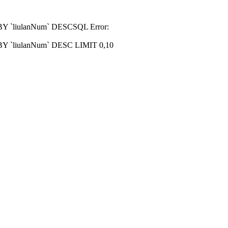
R BY `liulanNum` DESCSQL Error:
R BY `liulanNum` DESC LIMIT 0,10