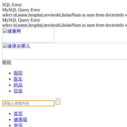
SQL Error:
MySQL Query Error
select id,name,hospital,newkeshi,liulanNum as num from doctorin
MySQL Query Error
select id,name,hospital,newkeshi,liulanNum as num from doctori
医院
医院
医生
药品
症状
首页
健康墙
资讯