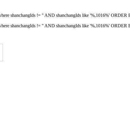
fo where shanchangIds != '' AND shanchangIds like '%,1016%' ORDE
nfo where shanchangIds != '' AND shanchangIds like '%,1016%' ORDE