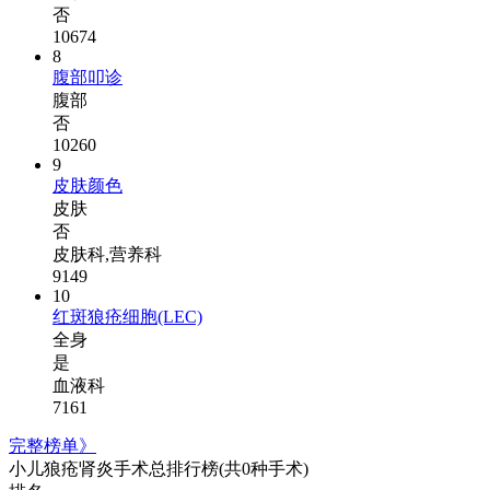
否
10674
8
腹部叩诊
腹部
否
10260
9
皮肤颜色
皮肤
否
皮肤科,营养科
9149
10
红斑狼疮细胞(LEC)
全身
是
血液科
7161
完整榜单》
小儿狼疮肾炎手术总排行榜
(共0种手术)