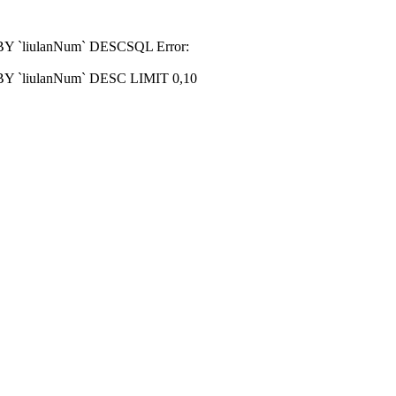
R BY `liulanNum` DESCSQL Error:
R BY `liulanNum` DESC LIMIT 0,10