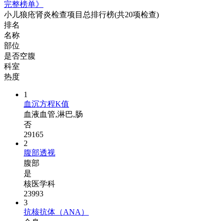
完整榜单》
小儿狼疮肾炎检查项目总排行榜
(共20项检查)
排名
名称
部位
是否空腹
科室
热度
1
血沉方程K值
血液血管,淋巴,肠
否
29165
2
腹部透视
腹部
是
核医学科
23993
3
抗核抗体（ANA）