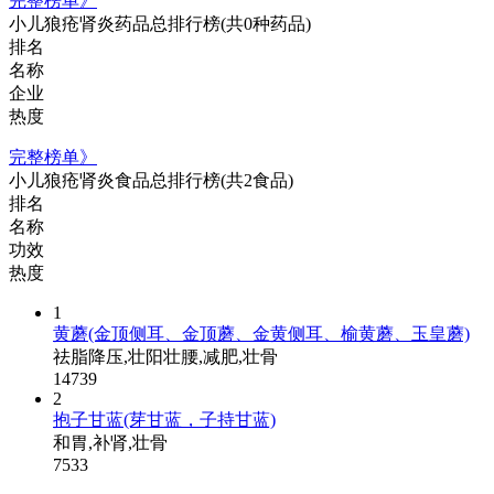
完整榜单》
小儿狼疮肾炎药品总排行榜
(共0种药品)
排名
名称
企业
热度
完整榜单》
小儿狼疮肾炎食品总排行榜
(共2食品)
排名
名称
功效
热度
1
黄蘑(金顶侧耳、金顶蘑、金黄侧耳、榆黄蘑、玉皇蘑)
祛脂降压,壮阳壮腰,减肥,壮骨
14739
2
抱子甘蓝(芽甘蓝，子持甘蓝)
和胃,补肾,壮骨
7533