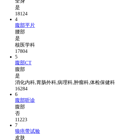
全身
是
18124
4
腹部平片
腰部
是
核医学科
17804
5
腹部CT
腹部
是
消化内科,胃肠外科,病理科,肿瘤科,体检保健科
16284
6
腹部听诊
腹部
否
11223
7
狼疮带试验
皮肤