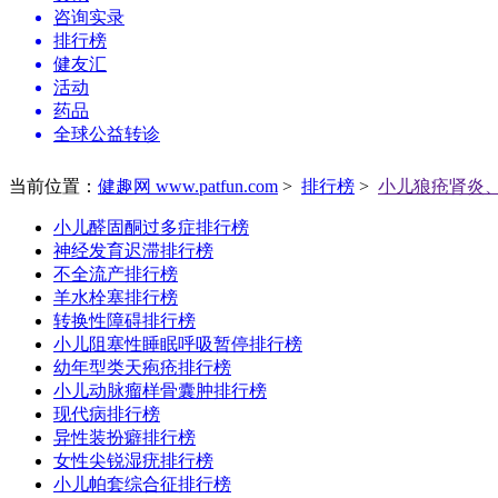
咨询实录
排行榜
健友汇
活动
药品
全球公益转诊
当前位置：
健趣网 www.patfun.com
>
排行榜
>
小儿狼疮肾炎
小儿醛固酮过多症排行榜
神经发育迟滞排行榜
不全流产排行榜
羊水栓塞排行榜
转换性障碍排行榜
小儿阻塞性睡眠呼吸暂停排行榜
幼年型类天疱疮排行榜
小儿动脉瘤样骨囊肿排行榜
现代病排行榜
异性装扮癖排行榜
女性尖锐湿疣排行榜
小儿帕套综合征排行榜