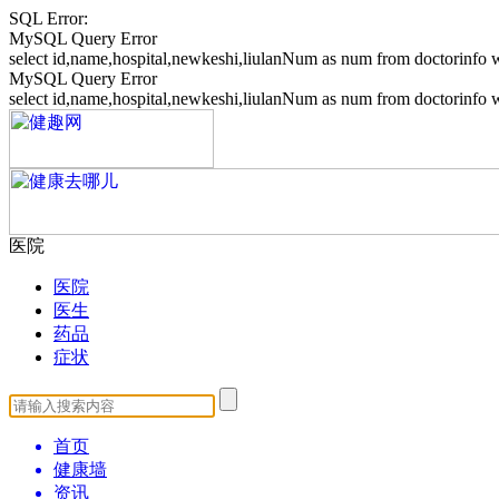
SQL Error:
MySQL Query Error
select id,name,hospital,newkeshi,liulanNum as num from doctorin
MySQL Query Error
select id,name,hospital,newkeshi,liulanNum as num from doctori
医院
医院
医生
药品
症状
首页
健康墙
资讯