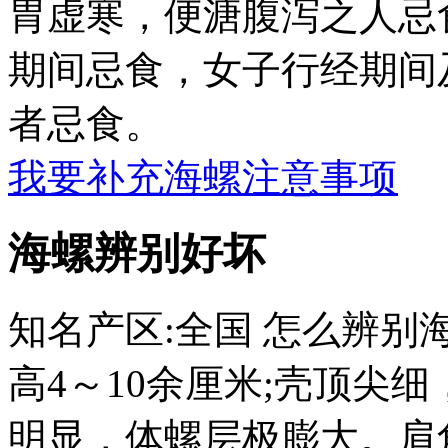
胃虚寒，便溏腹泻之人忌
期间忌食，女子行经期间
者忌食。
我要补充海螺注意事项
海螺辨别好坏
知名产区:全国 怎么辨
高4～10余厘米;壳顶尖
明显，体螺层极膨大。肩