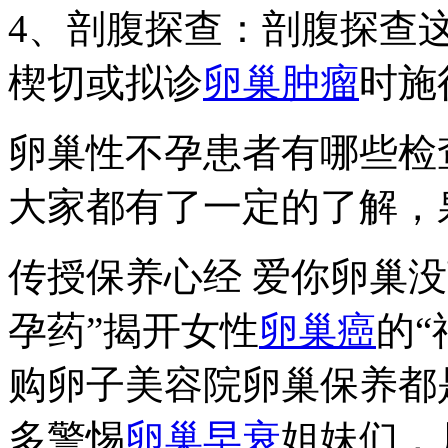
4、剖腹探查：剖腹探查
楔切或拟诊
卵巢肿瘤
时施
卵巢性不孕患者有哪些检
大家都有了一定的了解，
传授保养心经 爱你卵巢
孕药”揭开女性
卵巢癌
的
购卵子美容院卵巢保养都
多警惕
卵巢早衰
姐妹们，