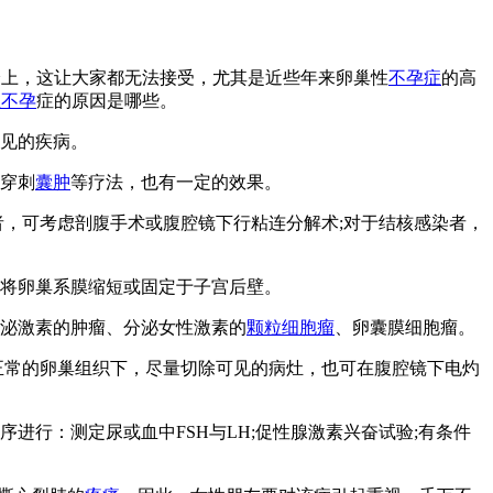
身上，这让大家都无法接受，尤其是近些年来卵巢性
不孕症
的高
性不孕
症的原因是哪些。
见的疾病。
穿刺
囊肿
等疗法，也有一定的效果。
者，可考虑剖腹手术或腹腔镜下行粘连分解术;对于结核感染者，
，将卵巢系膜缩短或固定于子宫后壁。
泌激素的肿瘤、分泌女性激素的
颗粒细胞瘤
、卵囊膜细胞瘤。
正常的卵巢组织下，尽量切除可见的病灶，也可在腹腔镜下电灼
行：测定尿或血中FSH与LH;促性腺激素兴奋试验;有条件