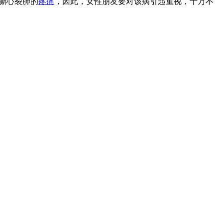
撕心裂肺的
疼痛
，因此，女性朋友要对该病引起重视，千万不