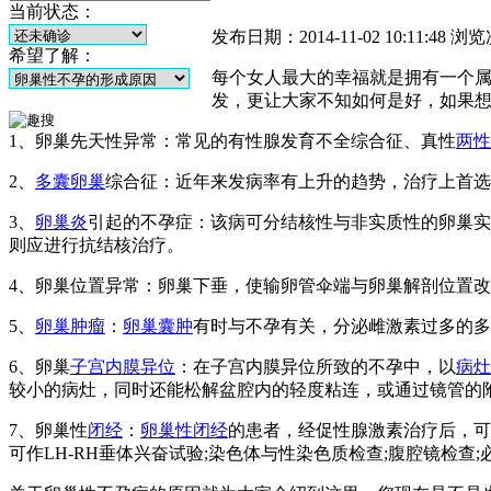
当前状态：
发布日期：2014-11-02 10:11:48
浏览
希望了解：
每个女人最大的幸福就是拥有一个
发，更让大家不知如何是好，如果
1、卵巢先天性异常：常见的有性腺发育不全综合征、真性
两性
2、
多囊卵巢
综合征：近年来发病率有上升的趋势，治疗上首选
3、
卵巢炎
引起的不孕症：该病可分结核性与非实质性的卵巢实
则应进行抗结核治疗。
4、卵巢位置异常：卵巢下垂，使输卵管伞端与卵巢解剖位置
5、
卵巢肿瘤
：
卵巢囊肿
有时与不孕有关，分泌雌激素过多的多
6、卵巢
子宫内膜异位
：在子宫内膜异位所致的不孕中，以
病灶
较小的病灶，同时还能松解盆腔内的轻度粘连，或通过镜管的
7、卵巢性
闭经
：
卵巢性闭经
的患者，经促性腺激素治疗后，可
可作LH-RH垂体兴奋试验;染色体与性染色质检查;腹腔镜检查