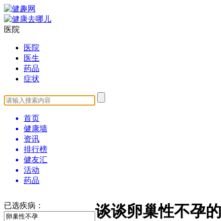
医院
医院
医生
药品
症状
首页
健康墙
资讯
排行榜
健友汇
活动
药品
已选疾病：
谈谈卵巢性不孕