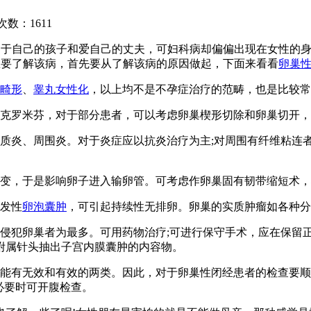
次数：
1611
属于自己的孩子和爱自己的丈夫，可妇科病却偏偏出现在女性的
想要了解该病，首先要从了解该病的原因做起，下面来看看
卵巢
畸形
、
睾丸女性化
，以上均不是不孕症治疗的范畴，也是比较常
克罗米芬，对于部分患者，可以考虑卵巢楔形切除和卵巢切开，
质炎、周围炎。对于炎症应以抗炎治疗为主;对周围有纤维粘连
改变，于是影响卵子进入输卵管。可考虑作卵巢固有韧带缩短术
发性
卵泡囊肿
，可引起持续性无排卵。卵巢的实质肿瘤如各种分
侵犯卵巢者为最多。可用药物治疗;可进行保守手术，应在保留
附属针头抽出子宫内膜囊肿的内容物。
能有无效和有效的两类。因此，对于卵巢性闭经患者的检查要顺序进
;必要时可开腹检查。