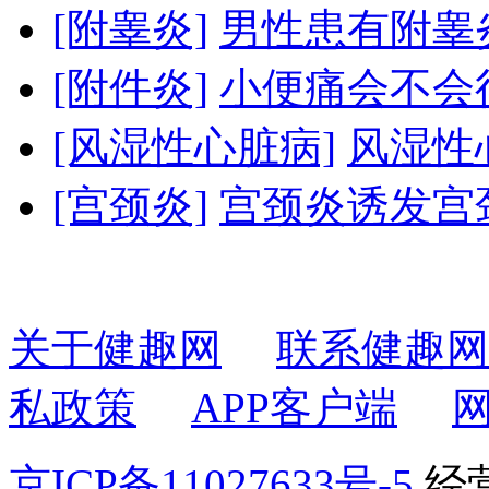
[附睾炎]
男性患有附睾
[附件炎]
小便痛会不会
[风湿性心脏病]
风湿性
[宫颈炎]
宫颈炎诱发宫
关于健趣网
联系健趣网
私政策
APP客户端
京ICP备11027633号-5
经营