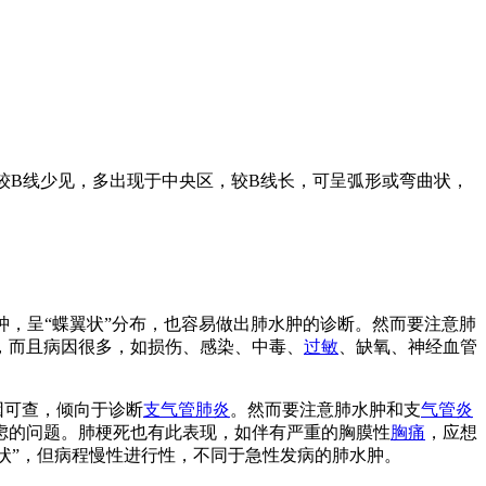
eyA线较B线少见，多出现于中央区，较B线长，可呈弧形或弯曲状，
水肿，呈“蝶翼状”分布，也容易做出肺水肿的诊断。然而要注意肺
，而且病因很多，如损伤、感染、中毒、
过敏
、缺氧、神经血管
因可查，倾向于诊断
支气管肺炎
。然而要注意肺水肿和支
气管炎
虑的问题。肺梗死也有此表现，如伴有严重的胸膜性
胸痛
，应想
变的分布也呈“蝶翼状”，但病程慢性进行性，不同于急性发病的肺水肿。