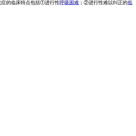
此症的临床特点包括①进行性
呼吸困难
；②进行性难以纠正的
低