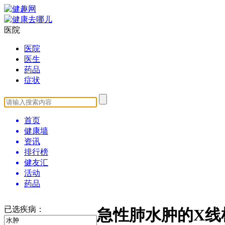
医院
医院
医生
药品
症状
首页
健康墙
资讯
排行榜
健友汇
活动
药品
已选疾病：
急性肺水肿的X线