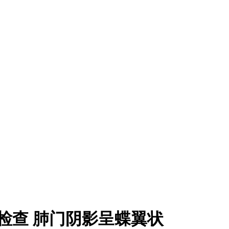
检查 肺门阴影呈蝶翼状