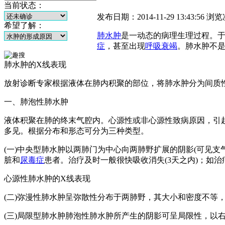
当前状态：
发布日期：2014-11-29 13:43:56
浏览
希望了解：
肺
水肿
是一动态的病理生理过程。
症
，甚至出现
呼吸衰竭
。肺水肿不
肺水肿的X线表现
放射诊断专家根据液体在肺内积聚的部位，将肺水肿分为间质
一、肺泡性肺水肿
液体积聚在肺的终末气腔内。心源性或非心源性致病原因，引
多见。根据分布和形态可分为三种类型。
(一)中央型肺水肿以两肺门为中心向两肺野扩展的阴影(可见支气
脏和
尿毒症
患者。治疗及时一般很快吸收消失(3天之内)；如
心源性肺水肿的X线表现
(二)弥漫性肺水肿呈弥散性分布于两肺野，其大小和密度不等
(三)局限型肺水肿肺泡性肺水肿所产生的阴影可呈局限性，以