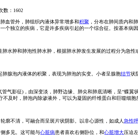
次数：
1602
于肺血管外，肺组织内液体异常增多和
积聚
，分布在肺间质内和
是一个独立的疾病，它是许多疾病引起的一个综合征。按基本病
性肺水肿和肺泡性肺水肿，根据肺水肿发生发展的过程分为急性
起肺腺泡内液体的积聚，表现为肺泡的实变。小者呈腺胞
结节
状
管气影征)，由深变淡，肺野边缘、肺尖和肺底清晰，呈“蝶翼状”
治疗不及时，肺泡内除渗液外，可以为凝固的纤维蛋白和巨噬细
，轮廓不清，可融合而呈斑片状阴影。以非心源性，如成人
急性
右侧多见。这可能与
心脏病
患者喜欢右侧卧位，和
心脏增大
压迫