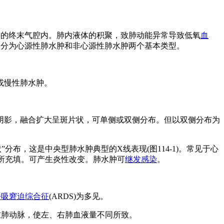
肺的终末气腔内。肺内液体的积聚，致肺动能异常导致低氧
血
因分为心源性肺水肿和非心源性肺水肿两个基本类型。
或慢性肺水肿。
阴影，融合扩大呈斑片状，可单侧或双侧分布。但以双侧分布为
分布，这是中央型肺水肿典型的X线表现(图114-1)。常见于心
胞所充填。可产生炎性改变。肺水肿可
继发感染
。
呼吸窘迫综合征
(ARDS)为多见。
左肺动脉，使左、右肺血液量不同所致。