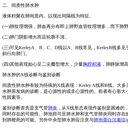
二、间质性肺水肿
液体积聚在肺间质内。以现出间隔线为特征。
(一)肺纹理增强，肺血再分布即上肺野血管纹理增多，而下肺
(二)肺门阴影增大而且轮廓不清。
(三)可见KerleyA、B、C、D线以A、B线常见，Kerle
斜行向肺门。
(四)其他表现如心呈二尖瓣型增大，少量
胸腔积液
，肺静脉增
肺水肿的X线诊断与鉴别诊断
间质性肺水肿有较为特殊的X线表现：Kerley A线和B线
水肿原发病的诊断，是心源性的或非心源性的。前者有心形大
性因素等。
鉴别诊断首先是支气管
肺炎
，从X线形态表现作鉴别是困难的
同时存在的可能性。肺泡癌可呈肺水肿和支气管肺炎同时存在
到肺梗死的可能。另外中央型肺水肿应注意与
肺泡蛋白沉着症