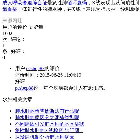
成人呼吸窘迫综合征
是急性肺
循环衰竭
，X线表现出从间质性
氧血症
；③进行性的肺水肿，在X线上表现为肺水肿，经积极
来源网址
用户的评价
浏览量：
1602
次 | 评论：
1
条 | 好评：
0
用户
pcsbep88
的评价
评价时间：2015-06-26 11:04:19
好评
pcsbep88
说：每个疾病都会让人有恐惧感。
水肿相关文章
肺水肿的检查诊断法有什么呢
肺水肿的病因分为哪些类型呢
不同病因引发肺水肿的不同症状
急性肺水肿的X线检查 肺门阴...
从发病机制分析肺水肿病因