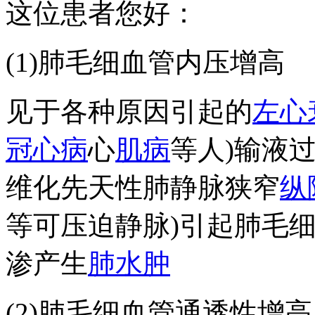
这位患者您好：
(1)肺毛细血管内压增高
见于各种原因引起的
左心
冠心病
心
肌病
等人)输液
维化先天性肺静脉狭窄
纵
等可压迫静脉)引起肺毛
渗产生
肺
水肿
(2)肺毛细血管通透性增高