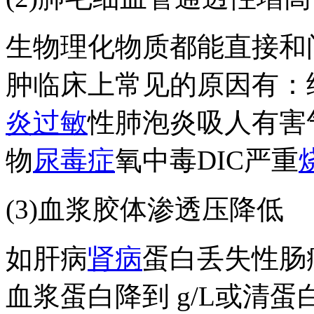
生物理化物质都能直接和
肿临床上常见的原因有：
炎
过敏
性肺泡炎吸人有害
物
尿毒症
氧中毒DIC严重
(3)血浆胶体渗透压降低
如肝病
肾病
蛋白丢失性肠
血浆蛋白降到 g/L或清蛋