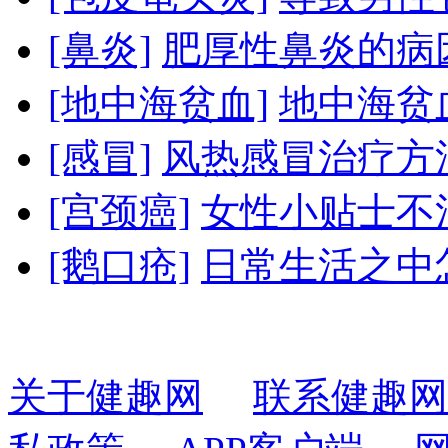
[鼻炎]
肥厚性鼻炎的病
[地中海贫血]
地中海贫
[感冒]
风热感冒治疗方
[宫颈癌]
女性小贴士不清
[鹅口疮]
日常生活之中
关于健趣网
联系健趣网