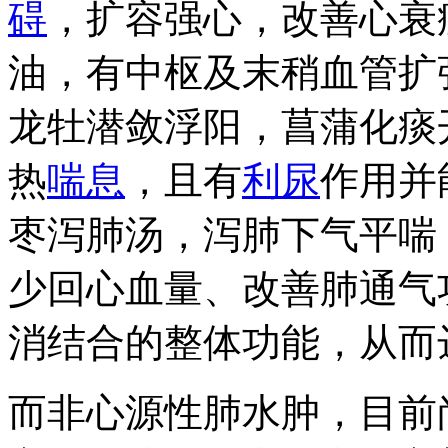
碍
，扩容强心，改善心衰
油，有中枢及末稍血管扩
龙牡潜敛浮阳，菖蒲化痰
热
喘息
，且有
利尿
作用并
枣泻肺汤，泻肺下气平喘
少回心血量、改善肺通气
消结合的整体功能，从而
而非心源性肺水肿，目前