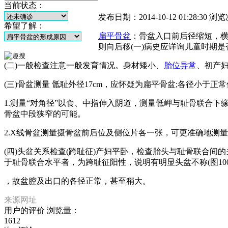
当前状态：
发布日期：2014-10-12 01:28:30
浏览
希望了解：
扁平骨盆
：骨盆入口前后径缩短，
则向后移(一)病史应详询儿童时期
(二)一般检查注意一般发育情况。身材矮小、
胎位异常
、初产妇
(三)骨盆测量 骶耻外径17cm，应怀疑为扁平骨盆;各径小于正常
1.测量“对角径”以食、中指伸入阴道，测量骶岬与耻骨联合
骨盆中段狭窄的可能。
2.X线骨盆测量摄骨盆前后位及侧位片各一张，可更准确地测
(四)头盆关系检查(跨耻征)产妇平卧，检查胎头与耻骨联合间
于耻骨联合水平者，为跨耻征阳性，说明有明显头盆不称(图100
，故盆腔及出口的各径正常，甚至稍大。
来源网址
用户的评价
浏览量：
1612