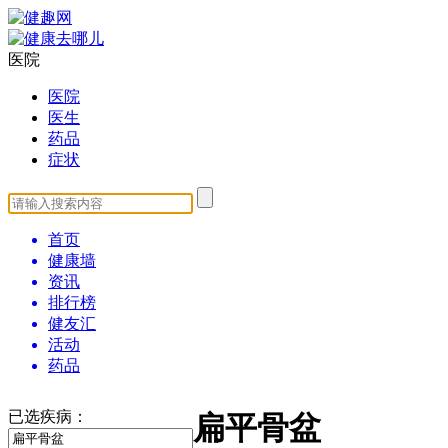
医院
医院
医生
药品
症状
首页
健康墙
资讯
排行榜
健友汇
活动
药品
已选疾病：
扁平骨盆