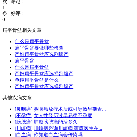
次 | 评论：
1
条 | 好评：
0
扁平骨盆相关文章
什么是扁平骨盆
扁平骨盆要做哪些检查
产妇扁平骨盆应选剖腹产
扁平骨盆
什么是扁平骨盆
产妇扁平骨盆应选择剖腹产
单纯扁平骨盆是什么
产妇扁平骨盆应选择剖腹产
其他疾病文章
[鼻咽癌]
鼻咽癌放疗术后或可导致早期舌...
[不孕症]
女人性经历过早易患不孕症
[膀胱癌]
肺癌膀胱癌能活多久
[川崎病]
川崎病咨询川崎病 家庭医生在...
[白血病]
你知道白血病会传染吗