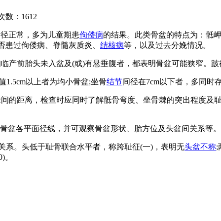
次数：
1612
横径正常，多为儿童期患
佝偻病
的结果。此类骨盆的特点为：骶
是否患过佝偻病、脊髓灰质炎、
结核病
等，以及过去分娩情况。
临产前胎头未入盆及(或)有悬垂腹者，都表明骨盆可能狭窄。
值1.5cm以上者为均小骨盆;坐骨
结节
间径在7cm以下者，多同时
下缘间的距离，检查时应同时了解骶骨弯度、坐骨棘的突出程度及
量骨盆各平面径线，并可观察骨盆形状、胎方位及头盆间关系等
的关系。头低于耻骨联合水平者，称跨耻征(一)，表明无
头盆不称
)。