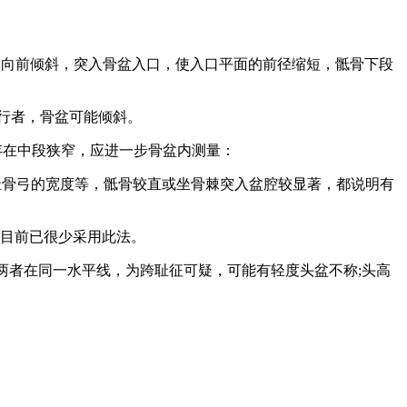
岬向前倾斜，突入骨盆入口，使入口平面的前径缩短，骶骨下段
跛行者，骨盆可能倾斜。
存在中段狭窄，应进一步骨盆内测量：
耻骨弓的宽度等，骶骨较直或坐骨棘突入盆腔较显著，都说明有
。目前已很少采用此法。
;两者在同一水平线，为跨耻征可疑，可能有轻度头盆不称;头高