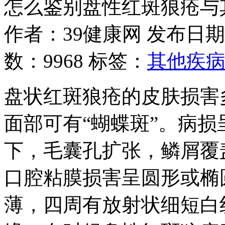
怎么鉴别盘性红斑狼疮与
作者：39健康网
发布日期：20
数：
9968
标签：
其他疾
盘状红斑狼疮的皮肤损害
面部可有“蝴蝶斑”。病
下，毛囊孔扩张，鳞屑覆
口腔粘膜损害呈圆形或椭
薄，四周有放射状细短白