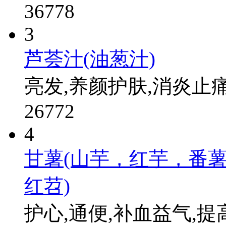
36778
3
芦荟汁(油葱汁)
亮发,养颜护肤,消炎止
26772
4
甘薯(山芋，红芋，番
红苕)
护心,通便,补血益气,