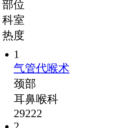
部位
科室
热度
1
气管代喉术
颈部
耳鼻喉科
29222
2