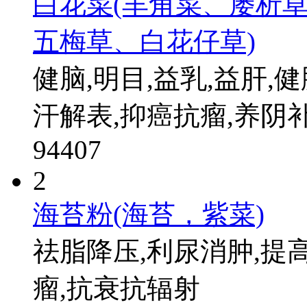
白花菜(羊角菜、屡析
五梅草、白花仔草)
健脑,明目,益乳,益肝,健
汗解表,抑癌抗瘤,养阴
94407
2
海苔粉(海苔，紫菜)
祛脂降压,利尿消肿,提
瘤,抗衰抗辐射