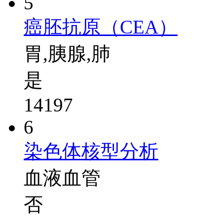
5
癌胚抗原（CEA）
胃,胰腺,肺
是
14197
6
染色体核型分析
血液血管
否