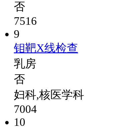
否
7516
9
钼靶X线检查
乳房
否
妇科,核医学科
7004
10