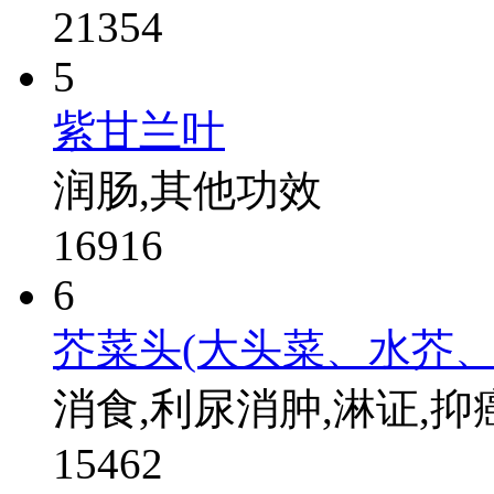
21354
5
紫甘兰叶
润肠,其他功效
16916
6
芥菜头(大头菜、水芥
消食,利尿消肿,淋证,抑
15462