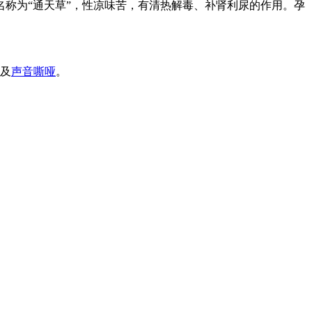
称为“通天草”，性凉味苦，有清热解毒、补肾利尿的作用。孕
及
声音嘶哑
。