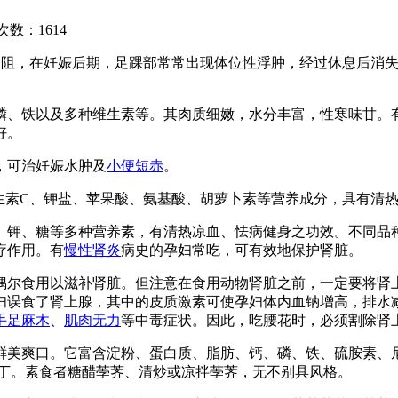
次数：
1614
受阻，在妊娠后期，足踝部常常出现体位性浮肿，经过休息后消
。
磷、铁以及多种维生素等。其肉质细嫩，水分丰富，性寒味甘。
好。
，可治妊娠水肿及
小便短赤
。
生素C、钾盐、苹果酸、氨基酸、胡萝卜素等营养成分，具有清
、钾、糖等多种营养素，有清热凉血、怯病健身之功效。不同品
疗作用。有
慢性肾炎
病史的孕妇常吃，可有效地保护肾脏。
偶尔食用以滋补肾脏。但注意在食用动物肾脏之前，一定要将肾
妇误食了肾上腺，其中的皮质激素可使孕妇体内血钠增高，排水
手足麻木
、
肌肉
无力
等中毒症状。因此，吃腰花时，必须割除肾
鲜美爽口。它富含淀粉、蛋白质、脂肪、钙、磷、铁、硫胺素、
鸡丁。素食者糖醋荸荠、清炒或凉拌荸荠，无不别具风格。