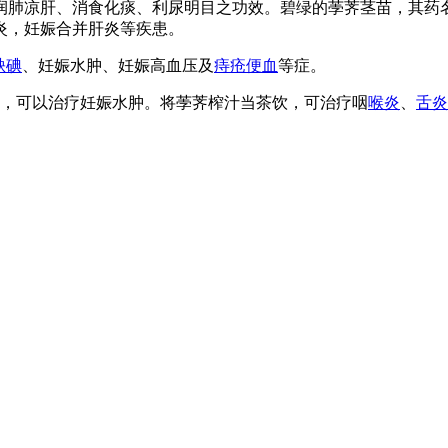
润肺凉肝、消食化痰、利尿明目之功效。碧绿的荸荠茎苗，其药名
炎，妊娠合并肝炎等疾患。
缺碘
、妊娠水肿、妊娠高血压及
痔疮
便血
等症。
剂，可以治疗妊娠水肿。将荸荠榨汁当茶饮，可治疗咽
喉炎
、
舌炎