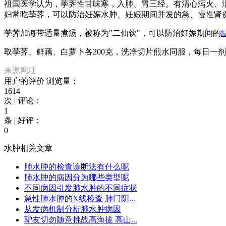
祖国医学认为，荸荠性甘味寒，入肺、胃三经。有清心泻火、
妇常吃荸荠，可以防治妊娠水肿、妊娠期间并发的急、慢性肾
荸荠加海带适量煮汤，被称为"二仙饮"，可以防治妊娠期间的
取荸荠、鲜藕、白萝卜各200克，洗净切片煎水同服，每日一
来源网址
用户的评价
浏览量：
1614
次 | 评论：
1
条 | 好评：
0
水肿相关文章
肺水肿的检查诊断法有什么呢
肺水肿的病因分为哪些类型呢
不同病因引发肺水肿的不同症状
急性肺水肿的X线检查 肺门阴...
从发病机制分析肺水肿病因
驴友切勿随意挑战高海拔 高山...