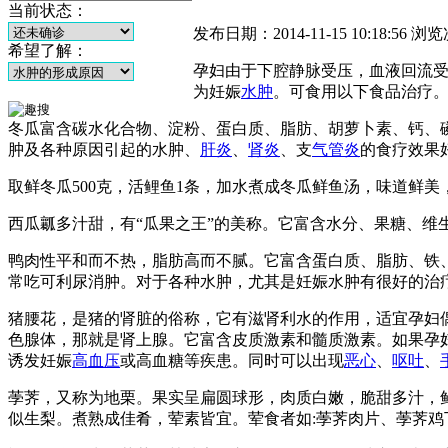
当前状态：
发布日期：2014-11-15 10:18:56
浏览
希望了解：
孕妇由于下腔静脉受压，血液回流
为妊娠
水肿
。可食用以下食品治疗
冬瓜富含碳水化合物、淀粉、蛋白质、脂肪、胡萝卜素、钙、
肿及各种原因引起的水肿、
肝炎
、
肾炎
、支
气管炎
的食疗效果
取鲜冬瓜500克，活鲤鱼1条，加水煮成冬瓜鲜鱼汤，味道鲜美
西瓜瓤多汁甜，有“瓜果之王”的美称。它富含水分、果糖、维
鸭肉性平和而不热，脂肪高而不腻。它富含蛋白质、脂肪、铁
常吃可利尿消肿。对于各种水肿，尤其是妊娠水肿有很好的治
猪腰花，是猪的肾脏的俗称，它有滋肾利水的作用，适宜孕妇
色腺体，那就是肾上腺。它富含皮质激素和髓质激素。如果孕
诱发妊娠
高血压
或高血糖等疾患。同时可以出现
恶心
、
呕吐
、
荸荠，又称为地栗。果实呈扁圆球形，肉质白嫩，脆甜多汁，
似生梨。煮熟成佳肴，荤素皆宜。荤食者如:荸荠肉片、荸荠