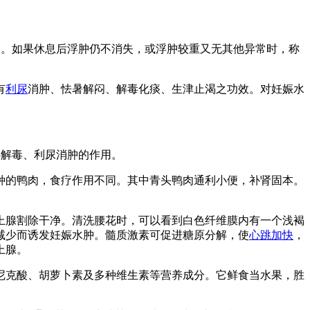
失。如果休息后浮肿仍不消失，或浮肿较重又无其他异常时，称
有
利尿
消肿、怯暑解闷、解毒化痰、生津止渴之功效。对妊娠水
热解毒、利尿消肿的作用。
种的鸭肉，食疗作用不同。其中青头鸭肉通利小便，补肾固本。
上腺割除干净。清洗腰花时，可以看到白色纤维膜内有一个浅褐
减少而诱发妊娠水肿。髓质激素可促进糖原分解，使
心跳加快
，
上腺。
尼克酸、胡萝卜素及多种维生素等营养成分。它鲜食当水果，胜