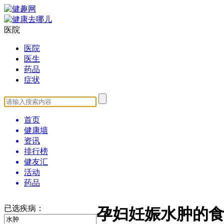
医院
医院
医生
药品
症状
首页
健康墙
资讯
排行榜
健友汇
活动
药品
已选疾病：
孕妇妊娠水肿的