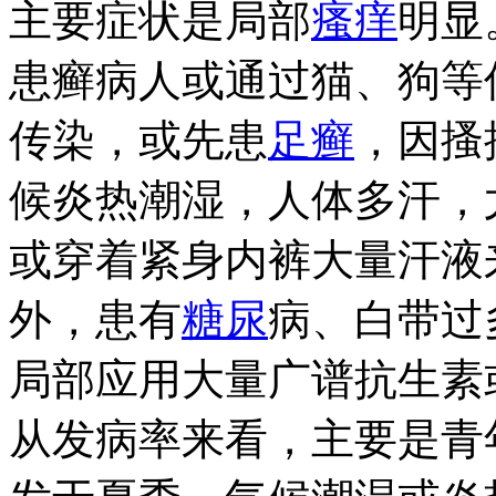
主要症状是局部
瘙痒
明显
患癣病人或通过猫、狗等
传染，或先患
足癣
，因搔
候炎热潮湿，人体多汗，
或穿着紧身内裤大量汗液
外，患有
糖尿
病、白带过
局部应用大量广谱抗生素
从发病率来看，主要是青