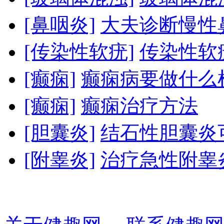
[鼻咽炎]
大夫诊断慢性
[传染性软疣]
传染性软
[癫痫]
癫痫病要做什么
[癫痫]
癫痫治疗方法
[胆囊炎]
结石性胆囊炎可
[附睾炎]
治疗急性附睾