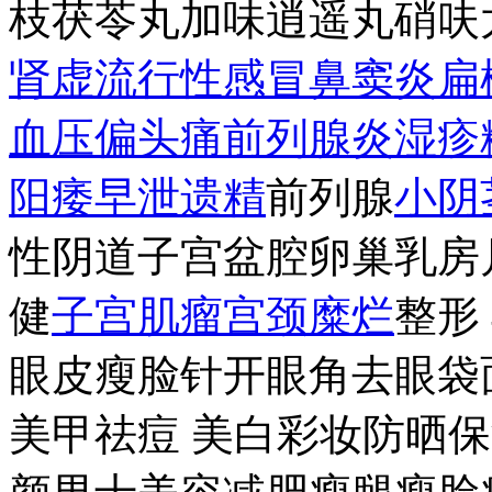
枝茯苓丸加味逍遥丸硝呋
肾虚
流行性感冒
鼻窦炎
扁
血压
偏
头痛
前列腺炎
湿疹
阳痿
早泄
遗精
前列腺
小阴
性阴道子宫盆腔卵巢乳房
健
子宫肌瘤
宫颈糜烂
整形
眼皮瘦脸针开眼角去眼袋
美甲祛痘 美白彩妆防晒