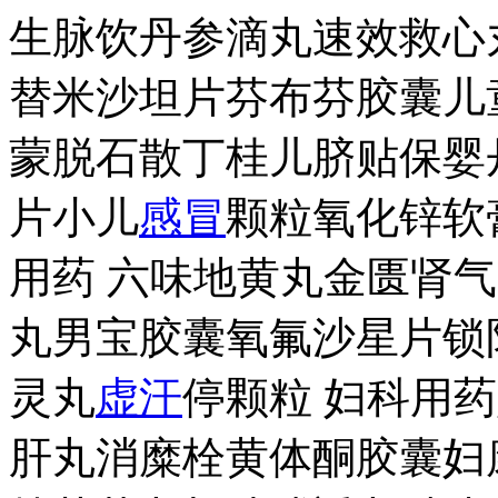
生脉饮丹参滴丸速效救心
替米沙坦片芬布芬胶囊儿
蒙脱石散丁桂儿脐贴保婴
片小儿
感冒
颗粒氧化锌软
用药 六味地黄丸金匮肾
丸男宝胶囊氧氟沙星片锁
灵丸
虚汗
停颗粒 妇科用
肝丸消糜栓黄体酮胶囊妇