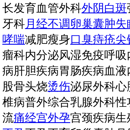
长发育血管外科
外阴白斑
牙科
月经不调
卵巢
囊肿
失
哮喘
减肥瘦身
口臭
痔疮
尖
瘤科内分泌风湿免疫呼吸
病肝胆疾病胃肠疾病血液
股骨头烧
烫伤
泌尿外科心
椎病普外综合乳腺外科性
流
痛经
宫外孕
宫颈疾病生