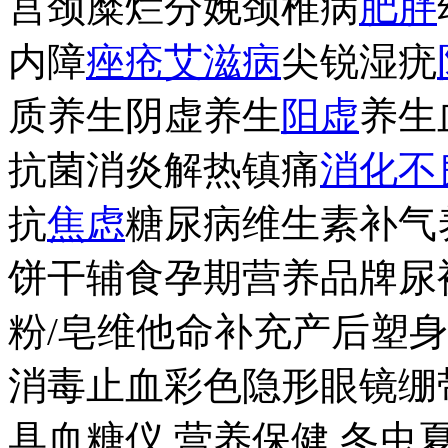
宫颈糜烂分娩颈椎病
肥胖
内障
痤疮
艾滋病
尖锐湿疣
质养生阴虚养生
阳虚
养生
抗菌消炎解热镇痛
消化不
抗
焦虑
糖尿病维生素补气
饼干辅食孕期营养品牌尿
粉/皂维他命补充产后塑
消毒止血彩色隐形眼镜绷
具血糖仪 营养保健 冬