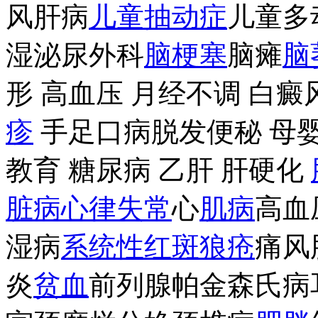
风肝病
儿童抽动症
儿童多
湿泌尿外科
脑梗塞
脑瘫
脑
形 高血压 月经不调 白癜
疹
手足口病脱发便秘 母婴
教育 糖尿病 乙肝 肝硬化
脏病
心律失常
心
肌病
高血
湿病
系统性红斑狼疮
痛风
炎
贫血
前列腺帕金森氏病