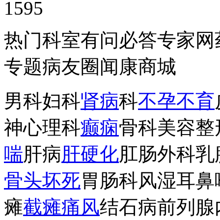
1595
热门科室有问必答专家网
专题病友圈闻康商城
男科妇科
肾病
科
不孕不育
神心理科
癫痫
骨科美容整
喘
肝病
肝
硬化
肛肠外科乳
骨头坏死
胃肠科风湿耳鼻
瘫
截瘫
痛风
结石病前列腺