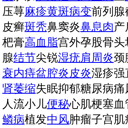
压荨
麻疹
黄斑病变
前列腺
皮癣
斑秃
鼻窦炎
鼻
息肉
产
杷膏
高血脂
宫外孕股骨头
腺
结节
尖锐
湿疣
肩周炎
颈
衰
内痔
盆腔炎
皮炎
湿疹强
肾萎缩
失眠抑郁糖尿病痛
人流小儿
便秘
心肌梗塞血
鳞病
植发
中风
肿瘤子宫肌