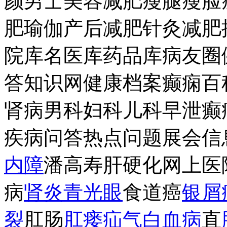
颜男士美容减肥瘦腿瘦脸
肥瑜伽产后减肥针灸减肥
院库名医库药品库病友圈
答知识网健康档案癫痫百
肾病男科妇科儿科早泄癫
疾病问答热点问题展会信
内障
潘高寿肝硬化网上医
病
肾炎
青光眼
食道癌
银屑
裂
肛肠
肛
瘘
疝气
白血病
直